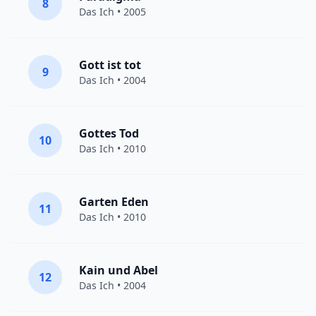
8
Das Ich
• 2005
Gott ist tot
9
Das Ich
• 2004
Gottes Tod
10
Das Ich
• 2010
Garten Eden
11
Das Ich
• 2010
Kain und Abel
12
Das Ich
• 2004