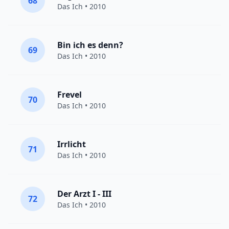
68
Das Ich
• 2010
Bin ich es denn?
69
Das Ich
• 2010
Frevel
70
Das Ich
• 2010
Irrlicht
71
Das Ich
• 2010
Der Arzt I - III
72
Das Ich
• 2010