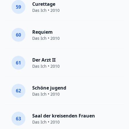
Curettage
59
Das Ich
• 2010
Requiem
60
Das Ich
• 2010
Der Arzt II
61
Das Ich
• 2010
Schöne jugend
62
Das Ich
• 2010
Saal der kreisenden Frauen
63
Das Ich
• 2010