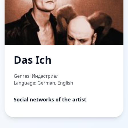
Das Ich
Genres: Индастриал
Language: German, English
Social networks of the artist