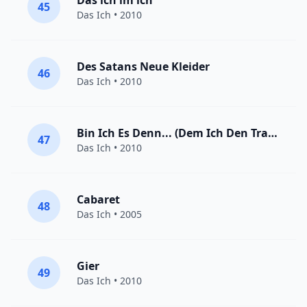
Das ich im ich
45
Das Ich
• 2010
Des Satans Neue Kleider
46
Das Ich
• 2010
Bin Ich Es Denn... (Dem Ich Den Traum)
47
Das Ich
• 2010
Cabaret
48
Das Ich
• 2005
Gier
49
Das Ich
• 2010