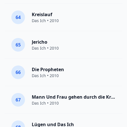
Kreislauf
64
Das Ich
• 2010
Jericho
65
Das Ich
• 2010
Die Propheten
66
Das Ich
• 2010
Mann Und Frau gehen durch die Krebsbaracke
67
Das Ich
• 2010
Lügen und Das Ich