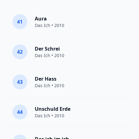
Aura
41
Das Ich
• 2010
Der Schrei
42
Das Ich
• 2010
Der Hass
43
Das Ich
• 2010
Unschuld Erde
44
Das Ich
• 2010