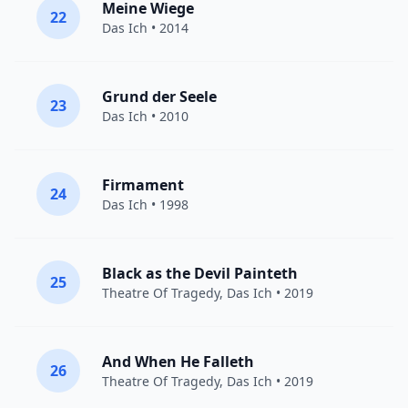
Meine Wiege
22
Das Ich
• 2014
Grund der Seele
23
Das Ich
• 2010
Firmament
24
Das Ich
• 1998
Black as the Devil Painteth
25
Theatre Of Tragedy
,
Das Ich
• 2019
And When He Falleth
26
Theatre Of Tragedy
,
Das Ich
• 2019