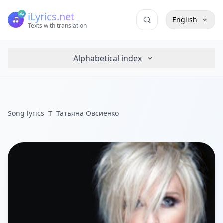
iLyrics.net
English
Texts with translation
Alphabetical index
Song lyrics
Т
Татьяна Овсиенко