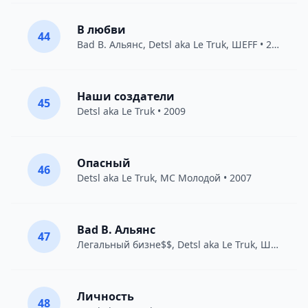
В любви
44
Bad B. Альянс
,
Detsl aka Le Truk
,
ШЕFF
• 2017
Наши создатели
45
Detsl aka Le Truk
• 2009
Опасный
46
Detsl aka Le Truk
,
МС Молодой
• 2007
Bad B. Альянс
47
Легальный бизне$$
,
Detsl aka Le Truk
,
ШЕFF
• 20
Личность
48