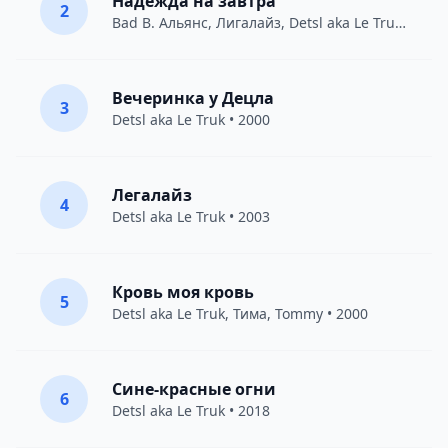
Надежда на завтра
2
Bad B. Альянс
,
Лигалайз
,
Detsl aka Le Truk
• 2017
Вечеринка у Децла
3
Detsl aka Le Truk
• 2000
Легалайз
4
Detsl aka Le Truk
• 2003
Кровь моя кровь
5
Detsl aka Le Truk
,
Тима
,
Tommy
• 2000
Сине-красные огни
6
Detsl aka Le Truk
• 2018