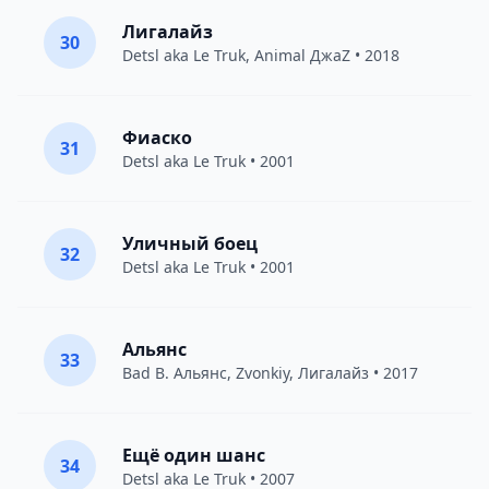
Лигалайз
30
Detsl aka Le Truk
,
Animal ДжаZ
• 2018
Фиаско
31
Detsl aka Le Truk
• 2001
Уличный боец
32
Detsl aka Le Truk
• 2001
Альянс
33
Bad B. Альянс
,
Zvonkiy
,
Лигалайз
• 2017
Ещё один шанс
34
Detsl aka Le Truk
• 2007