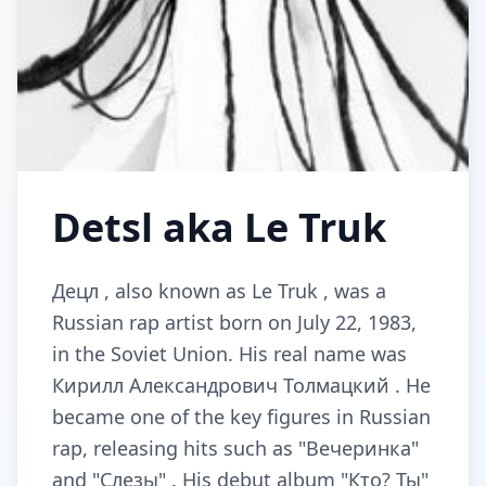
Detsl aka Le Truk
Децл , also known as Le Truk , was a
Russian rap artist born on July 22, 1983,
in the Soviet Union. His real name was
Кирилл Александрович Толмацкий . He
became one of the key figures in Russian
rap, releasing hits such as "Вечеринка"
and "Слезы" . His debut album "Кто? Ты"