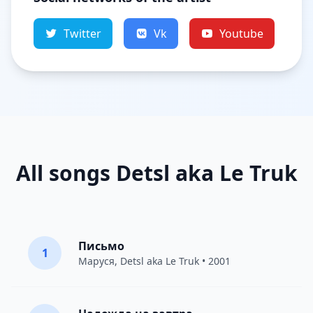
Twitter
Vk
Youtube
All songs Detsl aka Le Truk
Письмо
1
Маруся
,
Detsl aka Le Truk
• 2001