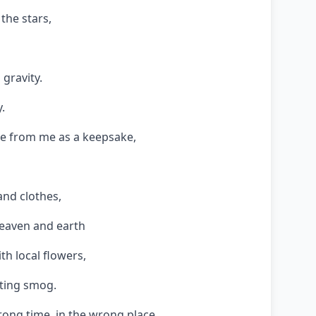
 the stars,
 gravity.
.
ce from me as a keepsake,
and clothes,
heaven and earth
th local flowers,
ating smog.
rong time, in the wrong place