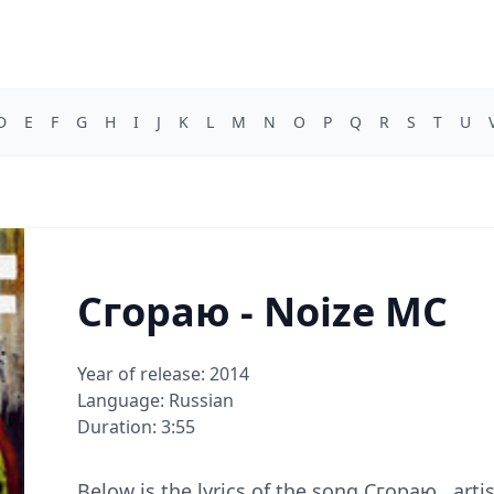
D
E
F
G
H
I
J
K
L
M
N
O
P
Q
R
S
T
U
Сгораю - Noize MC
Year of release: 2014
Language: Russian
Duration: 3:55
Below is the lyrics of the song Сгораю , arti