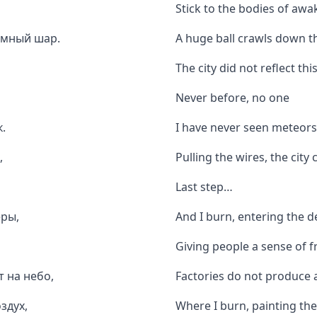
Stick to the bodies of awa
омный шар.
A huge ball crawls down th
The city did not reflect thi
Never before, no one
.
I have never seen meteors
,
Pulling the wires, the city
Last step…
еры,
And I burn, entering the 
Giving people a sense of 
т на небо,
Factories do not produce a
здух,
Where I burn, painting the 