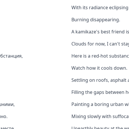
With its radiance eclipsing
Burning disappearing.
A kamikaze's best friend is
Clouds for now, I can't stay
убстанция,
Here is a red-hot substan
Watch how it cools down.
Settling on roofs, asphalt 
Filling the gaps between 
шними,
Painting a boring urban wi
но.
Mixing slowly with suffoc
 месте
Unearthly beauty at the w