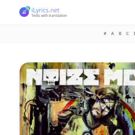
iLyrics.net
Texts with translation
#
A
B
C