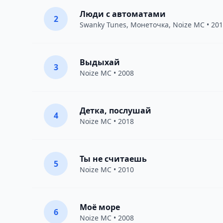
Люди с автоматами
2
Swanky Tunes
,
Монеточка
,
Noize MC
• 20
Выдыхай
3
Noize MC
• 2008
Детка, послушай
4
Noize MC
• 2018
Ты не считаешь
5
Noize MC
• 2010
Моё море
6
Noize MC
• 2008