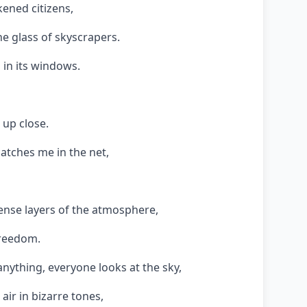
kened citizens,
e glass of skyscrapers.
s in its windows.
 up close.
 catches me in the net,
dense layers of the atmosphere,
freedom.
nything, everyone looks at the sky,
air in bizarre tones,