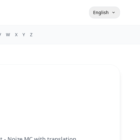
English
V
W
X
Y
Z
st - Noize MC with translation