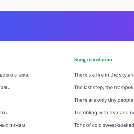
Song translation
воего этажа.
There's a fire in the sky a
жаль.
The last step, the trampoli
,
There are only tiny people 
ать.
Trembling with fear and n
ных пижам
Tons of cold sweat-soaked