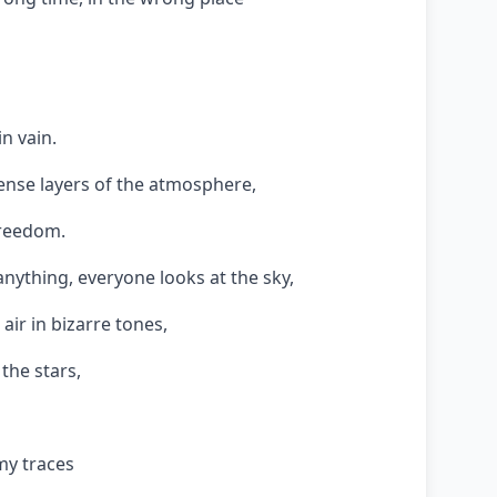
in vain.
dense layers of the atmosphere,
freedom.
nything, everyone looks at the sky,
air in bizarre tones,
 the stars,
my traces