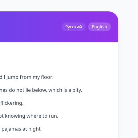
Русский
English
nd I jump from my floor.
nes do not lie below, which is a pity.
flickering,
ot knowing where to run.
 pajamas at night