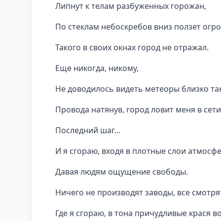
Липнут к телам разбуженных горожан,
По стеклам небоскребов вниз ползет огр
Такого в своих окнах город не отражал.
Еще никогда, никому,
Не доводилось видеть метеоры близко так
Провода натянув, город ловит меня в сети
Последний шаг…
И я сгораю, входя в плотные слои атмосф
Давая людям ощущение свободы.
Ничего не производят заводы, все смотря
Где я сгораю, в тона причудливые крася во