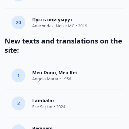
Пусть они умрут
20
Anacondaz
,
Noize MC
• 2019
New texts and translations on the
site:
Meu Dono, Meu Rei
1
Angela Maria • 1956
Lambalar
2
Ece Seçkin
• 2024
Requiem