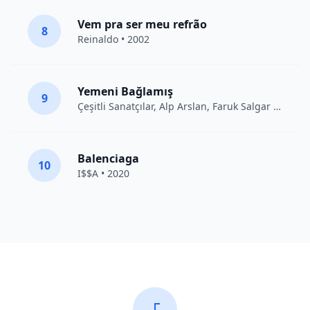
Vem pra ser meu refrão
8
Reinaldo • 2002
Yemeni Bağlamış
9
Çeşitli Sanatçılar
, Alp Arslan, Faruk Salgar • 2012
Balenciaga
10
I$$A • 2020