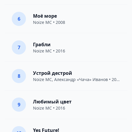
Моё море
6
Noize MC
• 2008
Грабли
7
Noize MC
• 2016
Устрой дестрой
8
Noize MC
,
Александр «Чача» Иванов
• 2010
Любимый цвет
9
Noize MC
• 2016
Yes Future!