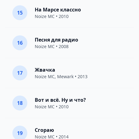
На Марсе классно
15
Noize MC
• 2010
Песня для радио
16
Noize MC
• 2008
Жвачка
17
Noize MC
,
Mewark
• 2013
Вот и всё. Ну и что?
18
Noize MC
• 2010
Сгораю
19
Noize MC
• 2014