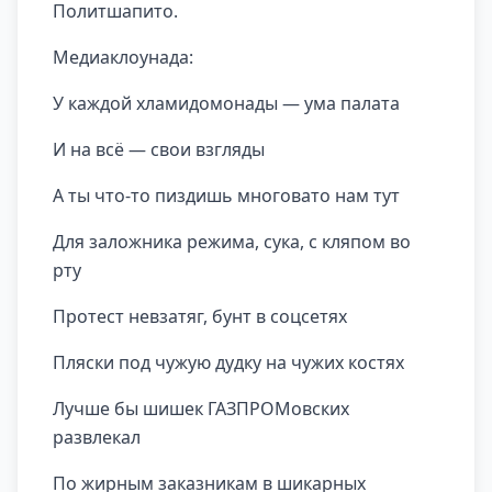
Политшапито.
Медиаклоунада:
У каждой хламидомонады — ума палата
И на всё — свои взгляды
А ты что-то пиздишь многовато нам тут
Для заложника режима, сука, с кляпом во
рту
Протест невзатяг, бунт в соцсетях
Пляски под чужую дудку на чужих костях
Лучше бы шишек ГАЗПРОМовских
развлекал
По жирным заказникам в шикарных