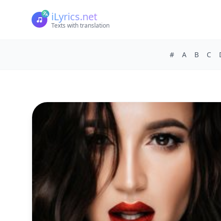
iLyrics.net
Texts with translation
#
A
B
C