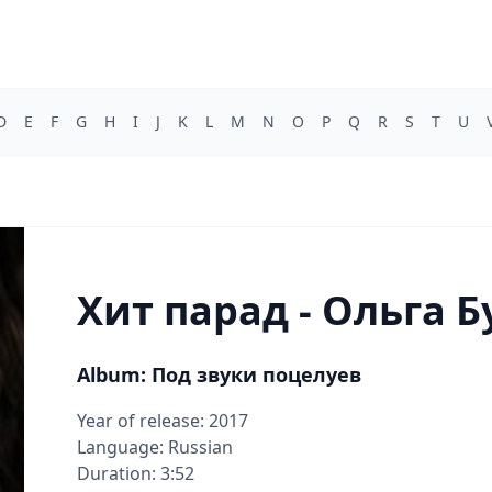
D
E
F
G
H
I
J
K
L
M
N
O
P
Q
R
S
T
U
Хит парад - Ольга Б
Album: Под звуки поцелуев
Year of release: 2017
Language: Russian
Duration: 3:52