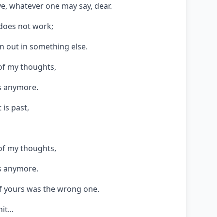
 love, whatever one may say, dear.
e does not work;
rn out in something else.
 of my thoughts,
s anymore.
 is past,
 of my thoughts,
s anymore.
of yours was the wrong one.
it...