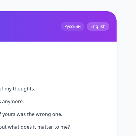
Русский
English
 of my thoughts.
s anymore.
of yours was the wrong one.
but what does it matter to me?