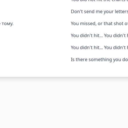
Don't send me your letter
 тому.
You missed, or that shot 
You didn't hit... You didn't h
You didn't hit... You didn't h
Is there something you don