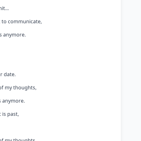
it...
t to communicate,
ts anymore.
r date.
 of my thoughts,
s anymore.
 is past,
 of my thoughts,