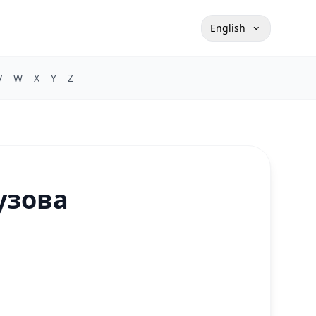
English
V
W
X
Y
Z
узова