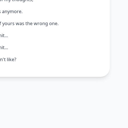
s anymore.
of yours was the wrong one.
it...
it...
't like?