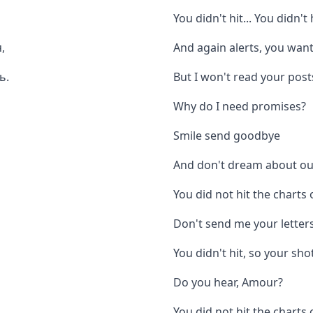
You didn't hit... You didn't h
,
And again alerts, you wan
ь.
But I won't read your pos
Why do I need promises?
Smile send goodbye
And don't dream about ou
You did not hit the charts
Don't send me your letter
You didn't hit, so your shot
Do you hear, Amour?
You did not hit the charts