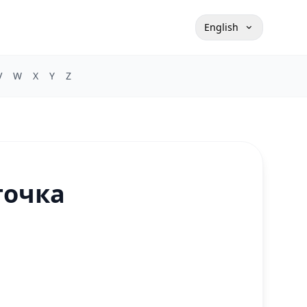
English
V
W
X
Y
Z
точка