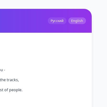
Русский
English
u -
the tracks,
t of people.