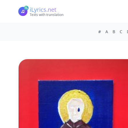
iLyrics.net
Texts with translation
#
A
B
C