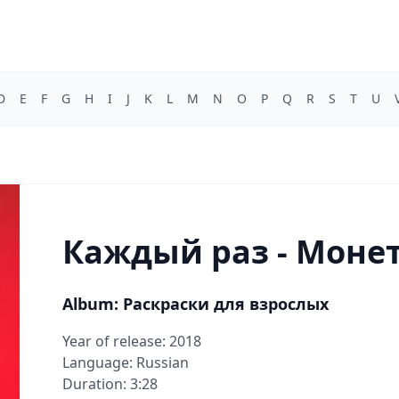
D
E
F
G
H
I
J
K
L
M
N
O
P
Q
R
S
T
U
Каждый раз - Моне
Album: Раскраски для взрослых
Year of release: 2018
Language: Russian
Duration: 3:28