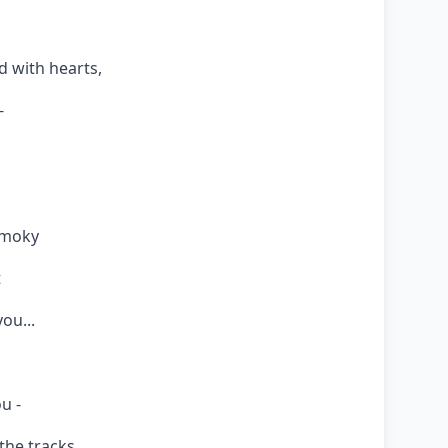
 with hearts,
-
smoky
t
ou...
u -
the tracks,