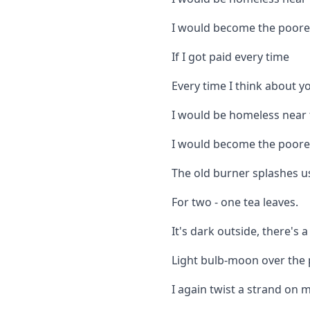
I would become the poores
If I got paid every time
Every time I think about yo
I would be homeless near 
I would become the poores
The old burner splashes u
For two - one tea leaves.
It's dark outside, there's 
Light bulb-moon over the 
I again twist a strand on m