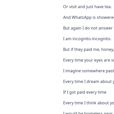
Or visit and just have tea.
And WhatsApp is showered
But again I do not answer 
I am incognito-incognito.
But if they paid me, honey,
Every time your eyes are 
I imagine somewhere pas
Every time I dream about y
If I got paid every time
Every time I think about yo
I would be homeless near 