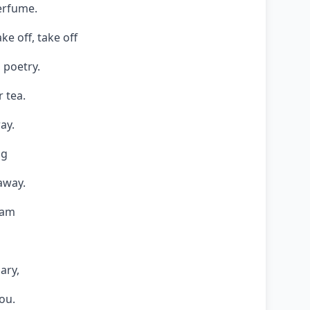
perfume.
ke off, take off
 poetry.
 tea.
ay.
ng
away.
ram
ary,
you.