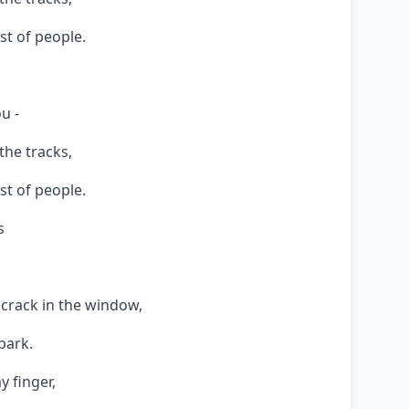
t of people.
u -
the tracks,
t of people.
s
a crack in the window,
park.
y finger,