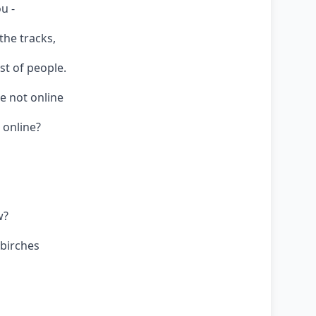
u -
the tracks,
t of people.
e not online
 online?
w?
birches