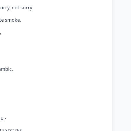
orry, not sorry
te smoke.
,
ambic.
u -
the tracks,