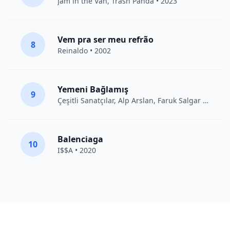
Jam in the Van
, Trash Panda • 2023
Vem pra ser meu refrão
8
Reinaldo • 2002
Yemeni Bağlamış
9
Çeşitli Sanatçılar
, Alp Arslan, Faruk Salgar • 2012
Balenciaga
10
I$$A • 2020