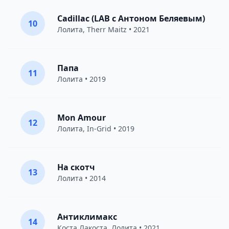
Cadillac (LAB с Антоном Беляевым)
10
Лолита
,
Therr Maitz
• 2021
Папа
11
Лолита
• 2019
Mon Amour
12
Лолита
,
In-Grid
• 2019
На скотч
13
Лолита
• 2014
Антиклимакс
14
Коста Лакоста
,
Лолита
• 2021