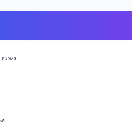
ь время
ья