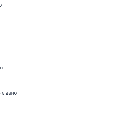
о
но
не дано