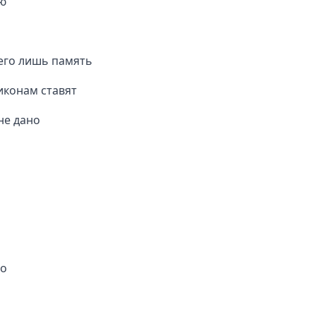
ою
всего лишь память
 иконам ставят
не дано
но