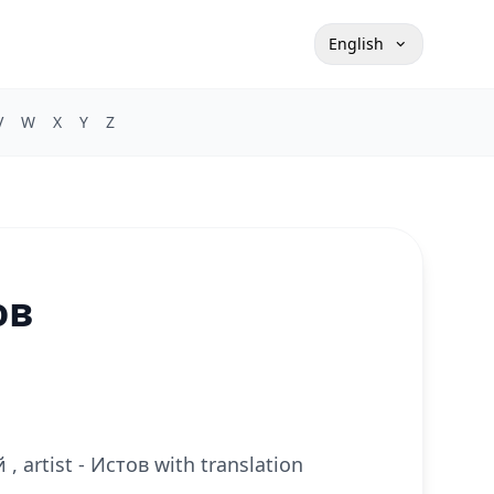
English
V
W
X
Y
Z
ов
, artist - Истов with translation