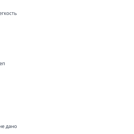
егкость
еп
не дано