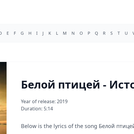
D
E
F
G
H
I
J
K
L
M
N
O
P
Q
R
S
T
U
Белой птицей - Ист
Year of release: 2019
Duration: 5:14
Below is the lyrics of the song Белой птицей 