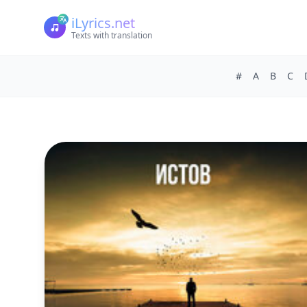
iLyrics.net
Texts with translation
#
A
B
C