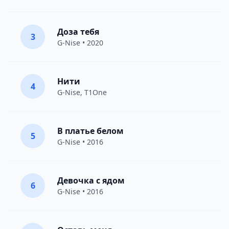
Доза тебя
3
G-Nise
• 2020
Нити
4
G-Nise
,
T1One
В платье белом
5
G-Nise
• 2016
Девочка с ядом
6
G-Nise
• 2016