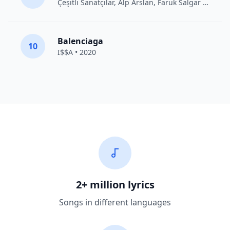
Çeşitli Sanatçılar
, Alp Arslan, Faruk Salgar • 2012
Balenciaga
10
I$$A • 2020
2+ million lyrics
Songs in different languages