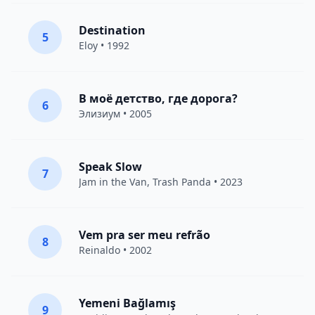
Destination
5
Eloy
• 1992
В моё детство, где дорога?
6
Элизиум
• 2005
Speak Slow
7
Jam in the Van
, Trash Panda • 2023
Vem pra ser meu refrão
8
Reinaldo • 2002
Yemeni Bağlamış
9