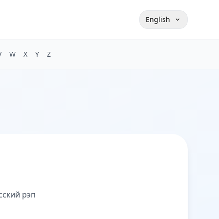
English
V
W
X
Y
Z
сский рэп