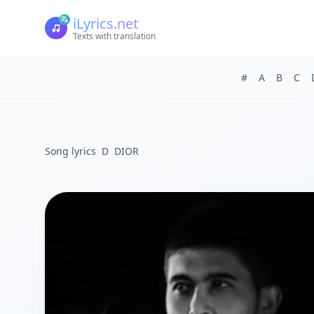
iLyrics.net
Texts with translation
#
A
B
C
Song lyrics
D
DIOR