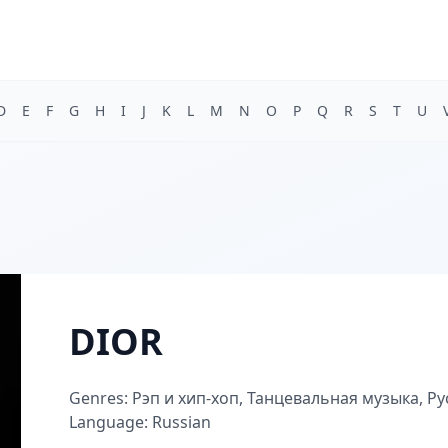
D
E
F
G
H
I
J
K
L
M
N
O
P
Q
R
S
T
U
DIOR
Genres: Рэп и хип-хоп, Танцевальная музыка, Ру
Language: Russian