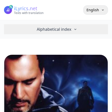
iLyrics.net
English
Texts with translation
Alphabetical index