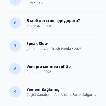
5
Eloy
• 1992
В моё детство, где дорога?
6
Элизиум
• 2005
Speak Slow
7
Jam in the Van
, Trash Panda • 2023
Vem pra ser meu refrão
8
Reinaldo • 2002
Yemeni Bağlamış
9
Çeşitli Sanatçılar
, Alp Arslan, Faruk Salgar • 2012