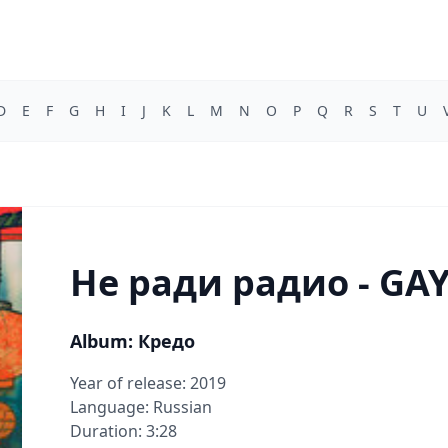
D
E
F
G
H
I
J
K
L
M
N
O
P
Q
R
S
T
U
Не ради радио - G
Album: Кредо
Year of release: 2019
Language: Russian
Duration: 3:28