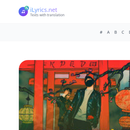
iLyrics.net
Texts with translation
#
A
B
C