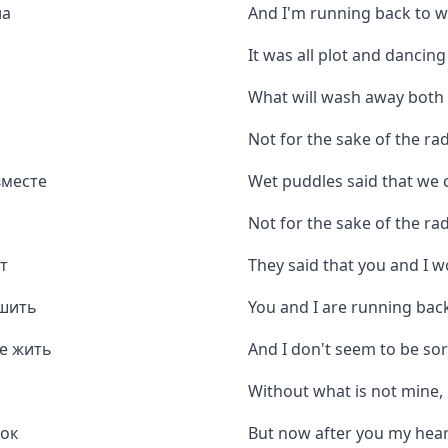
на
And I'm running back to 
It was all plot and dancing
What will wash away both
Not for the sake of the rad
вместе
Wet puddles said that we 
Not for the sake of the ra
т
They said that you and I 
ошить
You and I are running back
не жить
And I don't seem to be sorr
Without what is not mine, b
док
But now after you my heart