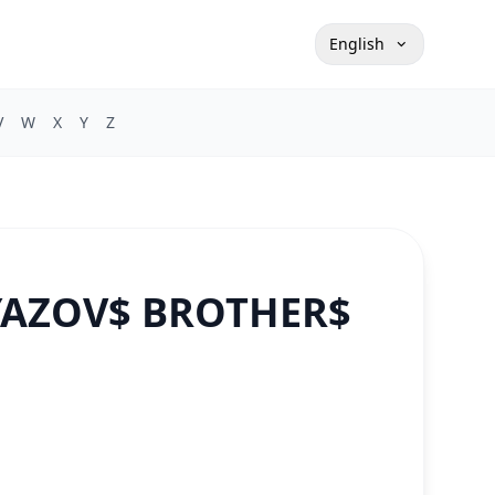
English
V
W
X
Y
Z
AYAZOV$ BROTHER$