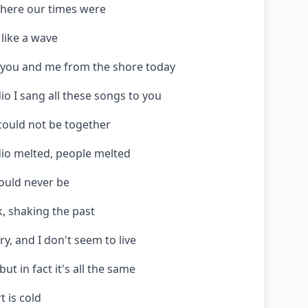
where our times were
 like a wave
 you and me from the shore today
io I sang all these songs to you
could not be together
dio melted, people melted
would never be
, shaking the past
y, and I don't seem to live
ut in fact it's all the same
 is cold