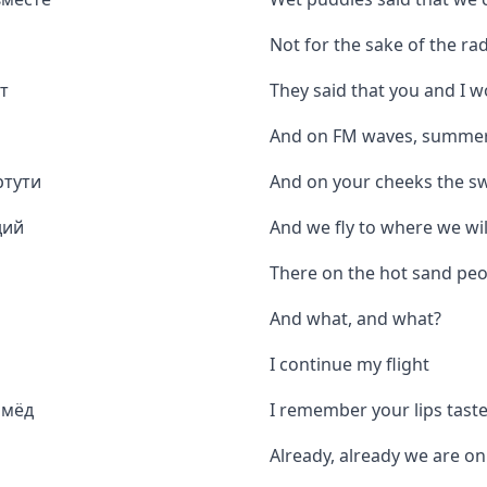
Not for the sake of the ra
т
They said that you and I 
And on FM waves, summer 
ртути
And on your cheeks the sw
дий
And we fly to where we wi
There on the hot sand peop
And what, and what?
I continue my flight
 мёд
I remember your lips tast
Already, already we are o