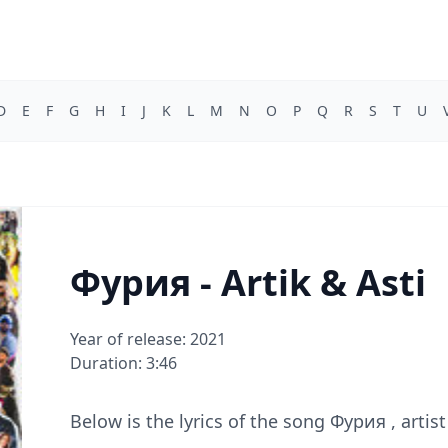
D
E
F
G
H
I
J
K
L
M
N
O
P
Q
R
S
T
U
Фурия - Artik & Asti
Year of release: 2021
Duration: 3:46
Below is the lyrics of the song Фурия , artist