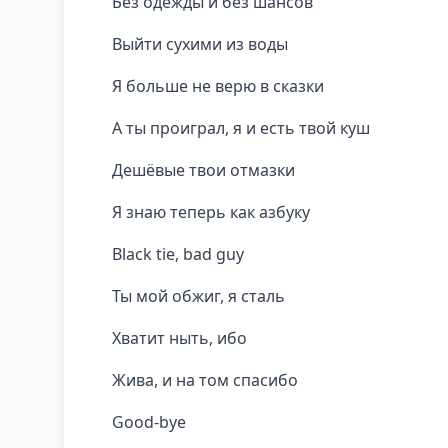
Без одежды и без шансов
Выйти сухими из воды
Я больше не верю в сказки
А ты проиграл, я и есть твой куш
Дешёвые твои отмазки
Я знаю теперь как азбуку
Blaсk tie, bad guy
Ты мой обжиг, я сталь
Хватит ныть, ибо
Жива, и на том спасибо
Good-bye