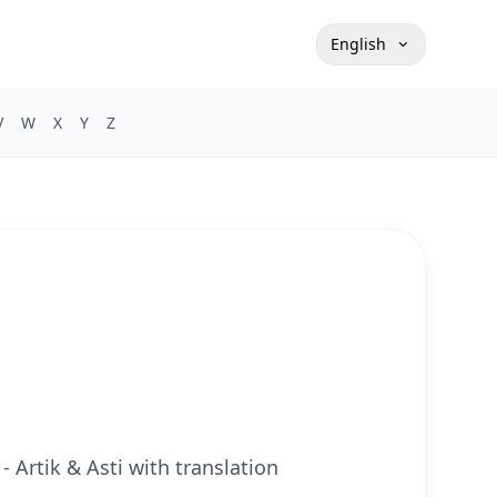
English
V
W
X
Y
Z
 - Artik & Asti with translation