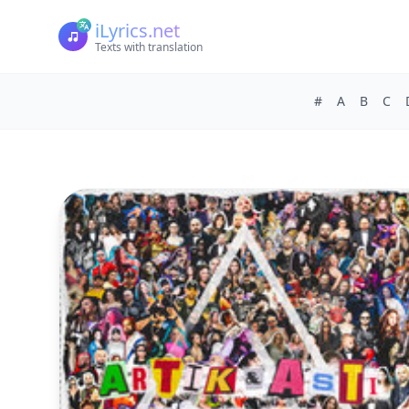
iLyrics.net
Texts with translation
#
A
B
C