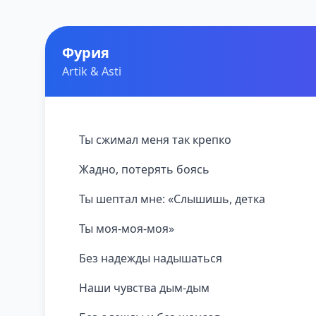
Фурия
Artik & Asti
Ты сжимал меня так крепко
Жадно, потерять боясь
Ты шептал мне: «Слышишь, детка
Ты моя-моя-моя»
Без надежды надышаться
Наши чувства дым-дым